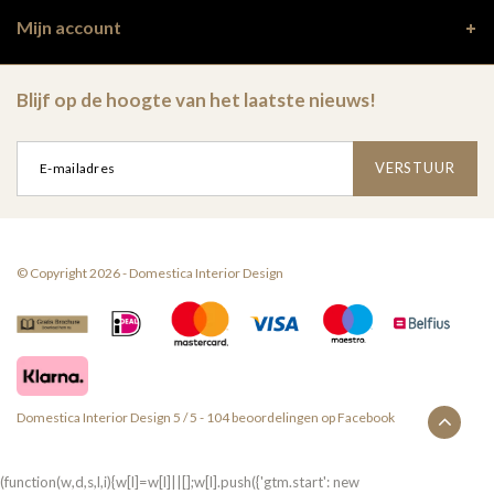
Mijn account
Blijf op de hoogte van het laatste nieuws!
VERSTUUR
© Copyright 2026 - Domestica Interior Design
Domestica Interior Design
5
/
5
-
104
beoordelingen op
Facebook
(function(w,d,s,l,i){w[l]=w[l]||[];w[l].push({'gtm.start': new