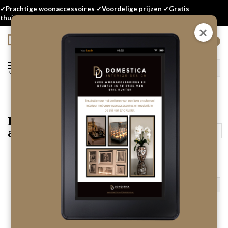
✓Prachtige woonaccessoires ✓Voordelige prijzen ✓Gratis
thuisbezorgd
0
Menu
Richmond meubels en
acccessoires
Terug
Standaard