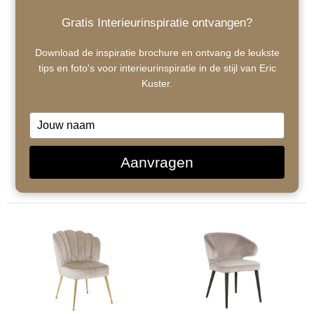
Gratis Interieurinspiratie ontvangen?
Download de inspiratie brochure en ontvang de leukste
tips en foto's voor interieurinspiratie in de stijl van Eric
Richmond Pippa stone
Richmond Pippa pink
Kuster.
gold velvet
gold velvet
eetkamerstoel - bruin
eetkamerstoel - roze
Type
your
name
Aanvragen
€442,00
€442,00
+
+