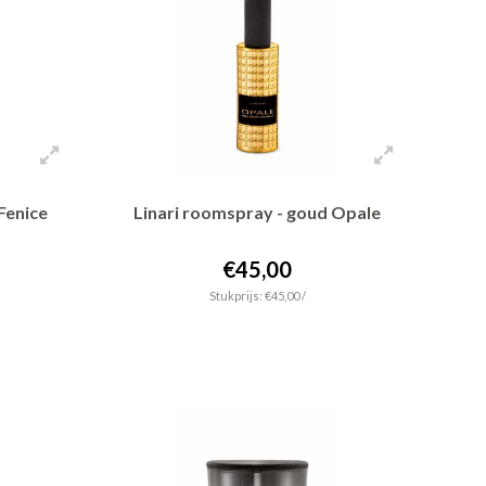
Fenice
Linari roomspray - goud Opale
€45,00
Stukprijs: €45,00 /
+ In winkelwagen