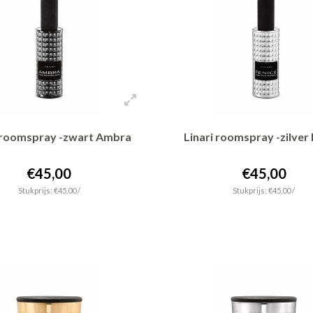
i roomspray -zwart Ambra
Linari roomspray -zilver 
€45,00
€45,00
Stukprijs: €45,00 /
Stukprijs: €45,00 /
+ In winkelwagen
+ In winkelwagen