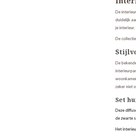
Inter
De interieu
duidelijk a
je interieur.
De collecti
Stijl
De bekende i
interieurpar
woonkamer, 
zeker niet o
Set hu
Deze diffus
de zwarte s
Het interie