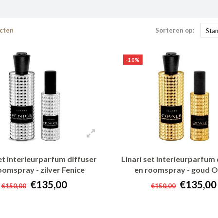
cten
Sorteren op:
Sta
-10%
set interieurparfum diffuser
Linari set interieurparfum 
oomspray - zilver Fenice
en roomspray - goud O
€135,00
€135,00
€150,00
€150,00