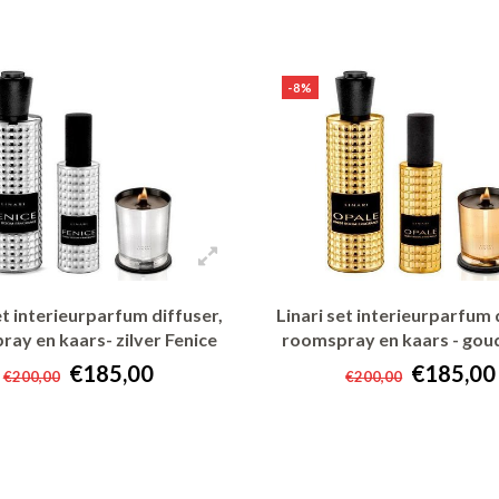
+ In winkelwagen
+ In winkelwagen
-8%
et interieurparfum diffuser,
Linari set interieurparfum 
ay en kaars- zilver Fenice
roomspray en kaars - gou
€185,00
€185,00
€200,00
€200,00
+ In winkelwagen
+ In winkelwagen