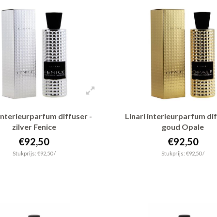
 interieurparfum diffuser -
Linari interieurparfum dif
zilver Fenice
goud Opale
€92,50
€92,50
Stukprijs: €92,50 /
Stukprijs: €92,50 /
+ In winkelwagen
+ In winkelwagen