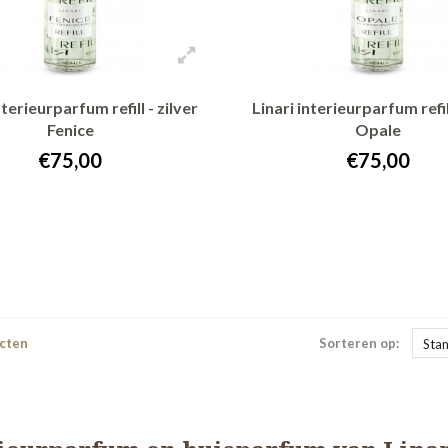
nterieurparfum refill - zilver
Linari interieurparfum refil
Fenice
Opale
€75,00
€75,00
+ In winkelwagen
+ In winkelwagen
cten
Sorteren op:
Sta