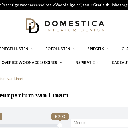
✓Prachtige woonaccessoires ✓Voordelige prijzen ✓Gratis thuisbezorg
SPIEGELLIJSTEN
FOTOLIJSTEN
SPIEGELS
GL
OVERIGE WOONACCESSOIRES
INSPIRATIE
CADEAU
rfum van Linari
ieurparfum van Linari
€ 200
Merken