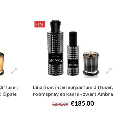
+ In winkelwagen
-8%
diffuser,
Linari set interieurparfum diffuser,
d Opale
roomspray en kaars - zwart Ambra
€185,00
€200,00
+ In winkelwagen