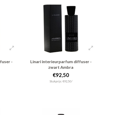
fuser -
Linari interieurparfum diffuser -
zwart Ambra
€92,50
Stukprijs: €92,50 /
+ In winkelwagen