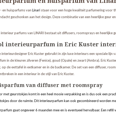
ieurparfum en huisparfum van Lina
r- en huisparfums van
Linari
staan voor een hoge kwaliteit parfumering voor thu
andacht geschonken aan het design. Deze combinatie van een heerlijke geur en 
e interieur parfums van LINARI bestaat uit diffusers, roomsprays en heerlijke 
vol interieurparfum in Eric Kuster inter
nterieurdesigner Eric Kuster gebruikt in zijn luxe interieurs een speciale lijn v
fum in de kleuren zilveren (Fenice), goud (Opale) en zwart (Ambra). Eric Kuste
op de eettafel in eetkamer en in de badkamer. De set van een diffuser, roomspr
ntbreken in een interieur in de stijl van Eric Kuster.
isparfum van diffuser met roomspray
or met geurstokjes komt in een heel mooie verpakking en is dus ook een prac
tokjes door de ruimte. Dit interieurparfum kan ook gecombineerd worden me
urparfum gaat ongeveer 6 maanden mee en is eventueel hervulbaar. Een refill 