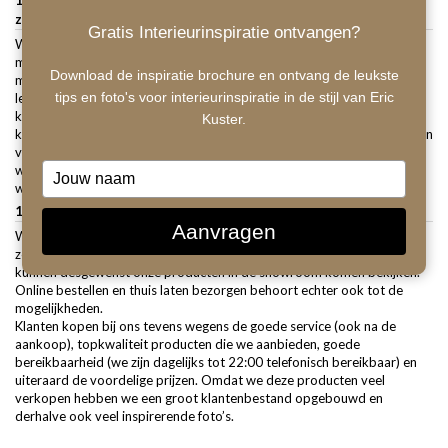
zo voordelig aanbieden?
Gratis Interieurinspiratie ontvangen?
Wij zijn ons bedrijf begonnen met als doel om luxe woonaccessoires en
meubels aan te bieden tegen voordelige prijzen. Wij nemen genoegen
Download de inspiratie brochure en ontvang de leukste
met lage marges. Wij kopen bovendien rechtstreeks in bij grote
tips en foto's voor interieurinspiratie in de stijl van Eric
leveranciers waardoor er geen tussenpartijen bij zitten. Tegelijkertijd
kopen we groot in bij onze leveranciers waardoor we de extra
Kuster.
kortingen die we krijgen ook kunnen geven in de vorm van lagere prijzen
voor onze klanten. We hebben bovendien geen winkel en personeel
Type
waardoor we geen maandelijkse vaste lasten hebben. Hierdoor kunnen
we onze prijzen laag houden.
your
1.3 Waarom zou ik bij jullie moeten kopen?
name
Aanvragen
Wij zijn een professioneel bedrijf en bestaan sinds 2014. Wij bieden
zowel de voordelen van een webshop als een showroom. Klanten
kunnen desgewenst onze producten in de showroom komen bekijken.
Online bestellen en thuis laten bezorgen behoort echter ook tot de
mogelijkheden.
Klanten kopen bij ons tevens wegens de goede service (ook na de
aankoop), topkwaliteit producten die we aanbieden, goede
bereikbaarheid (we zijn dagelijks tot 22:00 telefonisch bereikbaar) en
uiteraard de voordelige prijzen. Omdat we deze producten veel
verkopen hebben we een groot klantenbestand opgebouwd en
derhalve ook veel inspirerende foto’s.