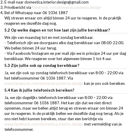
E-mail naar
domestica.interior.design@gmail.com
Privébericht via
facebook.com/domestica.interior.design
Bel of Whatsapp naar 06 1036 1887
Wij streven ernaar om altijd binnen 24 uur te reageren. In de praktijk
reageren we dezelfde dag nog.
5.2 Op welke dagen en tot hoe laat zijn jullie bereikbaar?
We zijn van maandag tot en met zondag bereikbaar.
- Telefonisch zijn we doorgaans elke dag bereikbaar van 08:00-22:00.
We bellen binnen 24 uur terug.
- Via Facebook/Instagram en per mail zijn we in principe 24 uur per dag
bereikbaar. We reageren over het algemeen binnen 1 tot 4 uur.
5.3 Zijn jullie ook op zondag bereikbaar?
Ja, we zijn ook op zondag telefonisch bereikbaar van 8:00 – 22:00 via
het telefoonnummer 06 1036 1887. Via
www.facebook.com/domestica.interior.design
kan je ons ook bereiken.
5.4 Kan ik jullie telefonisch bereiken?
Ja, we zijn dagelijks telefonisch bereikbaar van 8:00 – 22:00 via
telefoonnummer 06 1036 1887. Het kan zijn dat we niet direct
opnemen, maar we bellen altijd terug en streven ernaar om binnen 24
uur te reageren. In de praktijk bellen we dezelfde dag nog terug. Als je
ons niet hebt kunnen bereiken, stuur dan een berichtje via
www.facebook.com/domestica.interior.design
met vermelding van je
telefoonnummer.