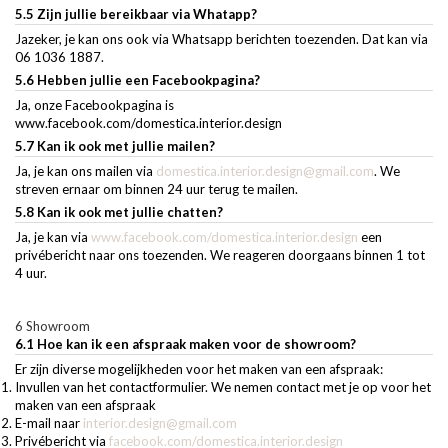
5.5 Zijn jullie bereikbaar via Whatapp?
Jazeker, je kan ons ook via Whatsapp berichten toezenden. Dat kan via
06 1036 1887.
5.6 Hebben jullie een Facebookpagina?
Ja, onze Facebookpagina is
www.facebook.com/domestica.interior.design
5.7 Kan ik ook met jullie mailen?
Ja, je kan ons mailen via
domestica.interior.design@gmail.com
. We
streven ernaar om binnen 24 uur terug te mailen.
5.8 Kan ik ook met jullie chatten?
Ja, je kan via
www.facebook.com/domestica.interior.design
een
privébericht naar ons toezenden. We reageren doorgaans binnen 1 tot
4 uur.
6 Showroom
6.1 Hoe kan ik een afspraak maken voor de showroom?
Er zijn diverse mogelijkheden voor het maken van een afspraak:
Invullen van het contactformulier. We nemen contact met je op voor het
maken van een afspraak
E-mail naar
interior.design@gmail.com
Privébericht via
facebook.com/domestica.interior.design