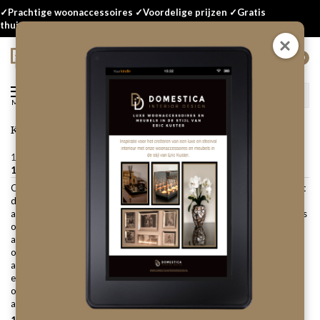
✓Prachtige woonaccessoires ✓Voordelige prijzen ✓Gratis
thuisbezorgd
0
Menu
KLANTENSERVICE
1 Algemene informatie
1.1 Wat onderscheidt jullie van andere aanbieders?
Ons bedrijf bestaat sinds 2014 en wij zijn het eerste officiële bedrijf dat
deze woonaccessoires en meubels op grote schaal online is gaan
aanbieden in de stijl van Eric Kuster. Wij hebben in de loop der jaren dus
ook veel ervaring opgedaan waardoor we klanten ook goed kunnen
adviseren bij de inrichting van hun woning. Een belangrijk voordeel is
ook dat wij onze artikelen ook verzenden. Klanten geven verder ook
aan dat ze graag bij ons kopen wegens professionaliteit, goede service
en topkwaliteit van de producten. Klanten keren ook regelmatig terug,
omdat we ons assortiment regelmatig uitbreiden en we onze artikelen
aanbieden tegen voordelige prijzen.
1.2 Waarom kunnen jullie deze luxe woonaccessoires en meubels