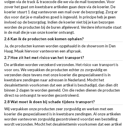
volgen via de track & tracecode die we via de mail toezenden. Voor
zover het gaat om kwetsbare artikelen gaan deze via de koerier. De
koerier stuurt 1 dag vantevoren een mail over de bezorgdag. Zorg er
dus voor dat je e-mailadres goed is ingevuld. In principe heb je geen
invloed op de bezorgdag. Indien de koerier niet bij je kan bezorgen
worden de producten bij de buren afgeleverd. Verdere informatie staat
in de mail die je van onze koerier ontvangt.
2.6 Kan ik de producten ook komen ophalen?
Ja, de producten kunnen worden opgehaald in de showroom in Den
Haag. Maak hiervoor vantevoren een afspraak.
2.7 Hoe zit het met risico van het transport?
De artikelen worden verzekerd verzonden. Het risico van transport is
voor ons. We verpakken de producten echter zo zorgvuldig en
verzenden deze tevens met onze koerier die gespecialiseerd is in
kwetsbare zendingen naar adressen in Nederland. Mocht het
desalniettemin voorkomen dat een artikel is beschadigd, dan dien dit
binnen 2 dagen te worden gemeld. Om die reden dienen de producten
direct na ontvangst te worden gecontroleerd.
2.8 Wat moet ik doen bij schade tijdens transport?
Wij verpakken onze producten zeer zorgvuldig en werken met een
koerier die gespecialiseerd is in kwetsbare zendingen. Al onze artikelen
worden vantevoren zorgvuldig gecontroleerd voordat een bestelling
wordt verzonden. Mocht het desalniettemin voorkomen dat een artikel