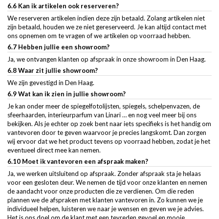
6.6 Kan ik artikelen ook reserveren?
We reserveren artikelen indien deze zijn betaald. Zolang artikelen niet
zijn betaald, houden we ze niet gereserveerd. Je kan altijd contact met
ons opnemen om te vragen of we artikelen op voorraad hebben.
6.7 Hebben jullie een showroom?
Ja, we ontvangen klanten op afspraak in onze showroom in Den Haag.
6.8 Waar zit jullie showroom?
We zijn gevestigd in Den Haag.
6.9 Wat kan ik zien in jullie showroom?
Je kan onder meer de spiegelfotolijsten, spiegels, schelpenvazen, de
sfeerhaarden, interieurparfum van Linari … en nog veel meer bij ons
bekijken. Als je echter op zoek bent naar iets specifieks is het handig om
vantevoren door te geven waarvoor je precies langskomt. Dan zorgen
wij ervoor dat we het product tevens op voorraad hebben, zodat je het
eventueel direct mee kan nemen.
6.10 Moet ik vantevoren een afspraak maken?
Ja, we werken uitsluitend op afspraak. Zonder afspraak sta je helaas
voor een gesloten deur. We nemen de tijd voor onze klanten en nemen
de aandacht voor onze producten die ze verdienen. Om die reden
plannen we de afspraken met klanten vantevoren in. Zo kunnen we je
individueel helpen, luisteren we naar je wensen en geven we je advies.
Het is ons doel om de klant met een tevreden gevoel en mooie