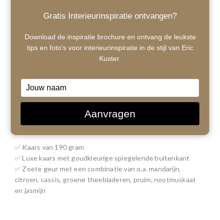
Gratis Interieurinspiratie ontvangen?
Download de inspiratie brochure en ontvang de leukste
tips en foto's voor interieurinspiratie in de stijl van Eric
Kuster.
Type
your
1
/ 3
name
Aanvragen
€54,00
Stukprijs: €54,00 /
✅ Kaars van 190 gram
✅ Luxe kaars met goudkleurige spiegelende buitenkant
✅ Zoete geur met een combinatie van o.a. mandarijn,
citroen, cassis, groene theebladeren, pruim, nootmuskaat
en jasmijn