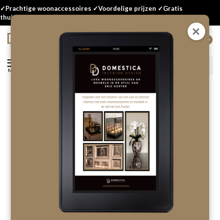
✓Prachtige woonaccessoires ✓Voordelige prijzen ✓Gratis
thuisbezorgd
0
Menu
Terug
Linari kaars - goud Opale
Laat als eerste een review achter!
OP VOORRAAD