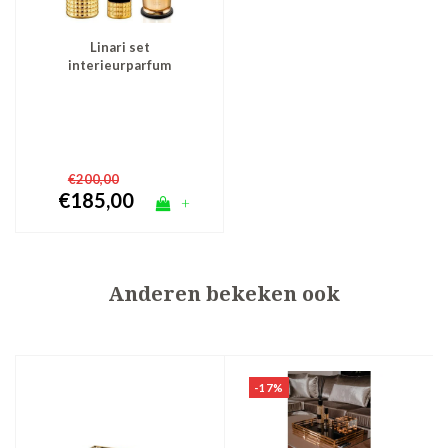
Linari set
interieurparfum
diffuser, roomspray en
kaars - goud Opale
€200,00
€185,00
+
Anderen bekeken ook
-17%