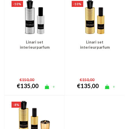
-10%
-10%
Linari set
Linari set
interieurparfum
interieurparfum
diffuser en roomspray -
diffuser en roomspray -
zilver Fenice
goud Opale
€150,00
€150,00
€135,00
€135,00
+
+
-8%