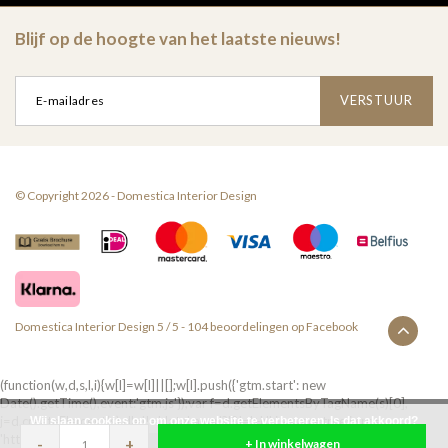
Blijf op de hoogte van het laatste nieuws!
VERSTUUR
© Copyright 2026 - Domestica Interior Design
Domestica Interior Design
5
/
5
-
104
beoordelingen op
Facebook
(function(w,d,s,l,i){w[l]=w[l]||[];w[l].push({'gtm.start': new
Date().getTime(),event:'gtm.js'});var f=d.getElementsByTagName(s)[0],
j=d.createElement(s),dl=l!='dataLayer'?'&l='+l:'';j.async=true;j.src=
Wij slaan cookies op om onze website te verbeteren. Is dat akkoord?
'https://www.googletagmanager.com/gtm.js?
-
+
+ In winkelwagen