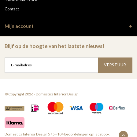
Contact
Mijn account
Blijf op de hoogte van het laatste nieuws!
VERSTUUR
© Copyright 2026 - Domestica Interior Design
Domestica Interior Design
5
/
5
-
104
beoordelingen op
Facebook