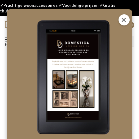
✓Prachtige woonaccessoires ✓Voordelige prijzen ✓Gratis
thuisbezorgd
0
Menu
Terug
Schelpenvaas met bloesem
fuchsia roze - bruin 17x24 cm
Laat als eerste een review achter!
OP VOORRAAD