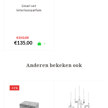
Linari set
interieurparfum
diffuser en roomspray -
zilver Fenice
€150,00
€135,00
+
Anderen bekeken ook
-11%