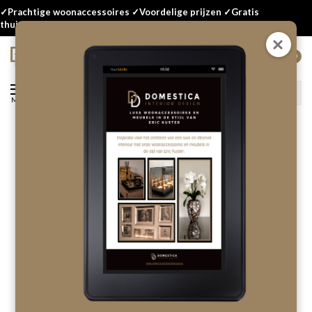
✓Prachtige woonaccessoires ✓Voordelige prijzen ✓Gratis
thuisbezorgd
0
Menu
Terug
Waxinelichthouder 5-voudig
1 reviews
OP VOORRAAD
0%