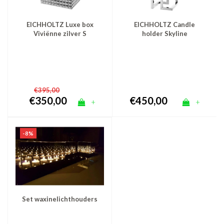
EICHHOLTZ Luxe box
EICHHOLTZ Candle
Viviënne zilver S
holder Skyline
kaarsenhouder zilver
€395,00
€350,00
€450,00
+
+
-8%
Set waxinelichthouders