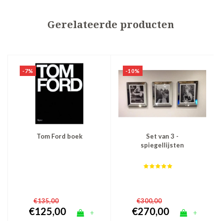
Gerelateerde producten
-7%
-10%
Tom Ford boek
Set van 3 -
spiegellijsten
fotolijsten 50x60 cm -
zilver
€135,00
€300,00
€125,00
€270,00
+
+