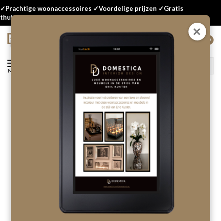
✓Prachtige woonaccessoires ✓Voordelige prijzen ✓Gratis
thuisbezorgd
0
Menu
Terug
Boekenstandaard - transparant
medium
Laat als eerste een review achter!
OP VOORRAAD