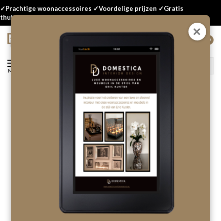
✓Prachtige woonaccessoires ✓Voordelige prijzen ✓Gratis
thuisbezorgd
0
Menu
Terug
Boekenstandaard - zwart
hoogglans medium
Laat als eerste een review achter!
OP VOORRAAD