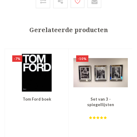
Gerelateerde producten
-7%
-10%
Tom Ford boek
Set van 3 -
spiegellijsten
fotolijsten 50x60 cm -
zilver