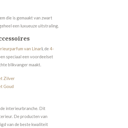
em die is gemaakt van zwart
eheel een luxueuze uitstraling.
ccessoires
erieurparfum van Linar
i
, de
4-
ben speciaal een voordeelset
chte blikvanger maakt.
t Zilver
et Goud
de interieurbranche. Dit
terieur. De producten van
gd van de beste kwaliteit