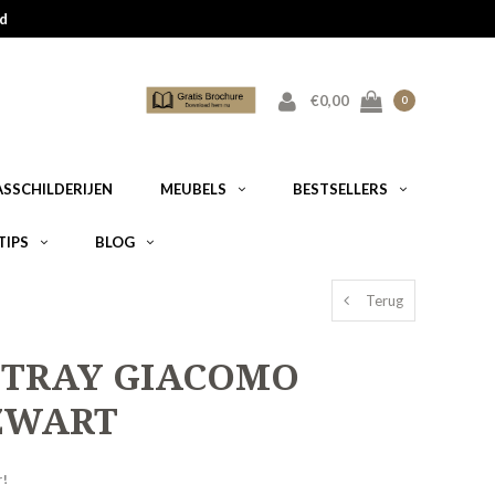
d
€0,00
0
ASSCHILDERIJEN
MEUBELS
BESTSELLERS
TIPS
BLOG
Terug
 TRAY GIACOMO
ZWART
r!