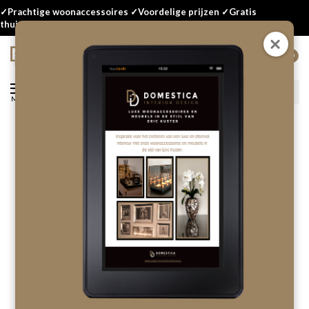
✓Prachtige woonaccessoires ✓Voordelige prijzen ✓Gratis
thuisbezorgd
0
Menu
Terug
Taza egg waxinelichthouder XS
Laat als eerste een review achter!
OP VOORRAAD