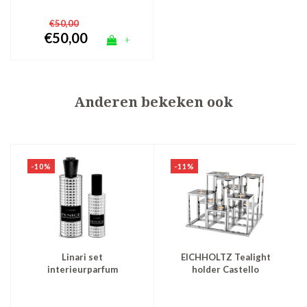
€50,00
€50,00
+
Anderen bekeken ook
-10%
-11%
Linari set
EICHHOLTZ Tealight
interieurparfum
holder Castello
diffuser en roomspray -
Theelichthouder
zilver Fenice