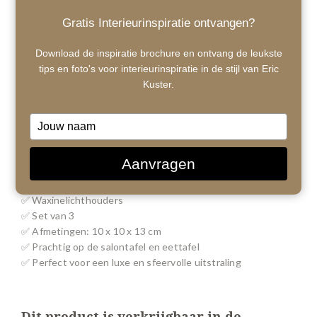
Gratis Interieurinspiratie ontvangen?
Download de inspiratie brochure en ontvang de leukste
tips en foto's voor interieurinspiratie in de stijl van Eric
Kuster.
Type
your
1
/ 7
name
Aanvragen
€35,00
✅ Waxinelichthouders
✅ Set van 3
✅ Afmetingen: 10 x 10 x 13 cm
✅ Prachtig op de salontafel en eettafel
✅ Perfect voor een luxe en sfeervolle uitstraling
Dit product is verkrijgbaar in de