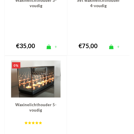
Waxinelichthouder 3-
Set waxinelichthouder
voudig
4-voudig
€35,00
€75,00
+
+
0%
Waxinelichthouder 5-
voudig