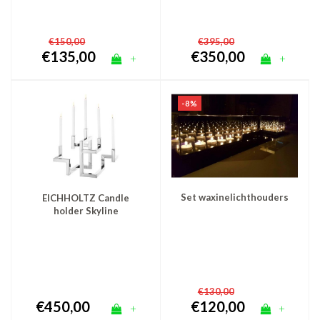
€150,00
€395,00
€135,00
€350,00
+
+
-8%
Set waxinelichthouders
EICHHOLTZ Candle
holder Skyline
kaarsenhouder zilver
€130,00
€450,00
€120,00
+
+