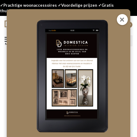
✓Prachtige woonaccessoires ✓Voordelige prijzen ✓Gratis
thuisbezorgd
0
Menu
Terug
Aluminium Art - Dollar Scarface
Zilver
Laat als eerste een review achter!
OP VOORRAAD