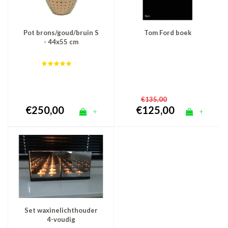
Pot brons/goud/bruin S
Tom Ford boek
- 44x55 cm
€135,00
€250,00
€125,00
+
+
Set waxinelichthouder
4-voudig