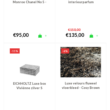
Monroe Chanel No 5 -
interieurparfum
zilver 50x60
diffuser en roomspray -
zilver Fenice
€150,00
€95,00
€135,00
+
+
-6%
-11%
Luxe velours fluweel
EICHHOLTZ Luxe box
vloerkleed - Cosy Brown
Viviënne zilver S