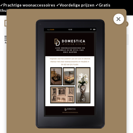
✓Prachtige woonaccessoires ✓Voordelige prijzen ✓Gratis
thuisbezorgd
0
Menu
Terug
Aluminium Art - One Dollar
Laat als eerste een review achter!
OP VOORRAAD