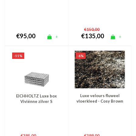
zilver 50x60
diffuser en roomspray -
zilver Fenice
€150,00
€95,00
€135,00
+
+
-6%
-11%
Luxe velours fluweel
EICHHOLTZ Luxe box
vloerkleed - Cosy Brown
Viviënne zilver S
€395,00
€399,00