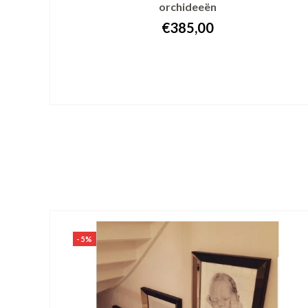
orchideeën
€385,00
+ In winkelwagen
-5%