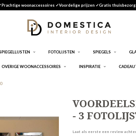
✓Prachtige woonaccessoires ✓Voordelige prijzen ✓Gratis thuisbezorg
SPIEGELLIJSTEN
FOTOLIJSTEN
SPIEGELS
GL
OVERIGE WOONACCESSOIRES
INSPIRATIE
CADEAU
80
VOORDEELSE
- 3 FOTOLIJ
Laat als eerste een review achte