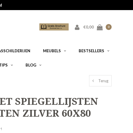
d
€0,00
0
ASSCHILDERIJEN
MEUBELS
BESTSELLERS
TIPS
BLOG
Terug
T SPIEGELLIJSTEN
STEN ZILVER 60X80
r!