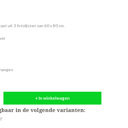
at uit 3 fotolijsten van 60 x 80 cm.
lver
e hangen
+ In winkelwagen
jgbaar in de volgende varianten: