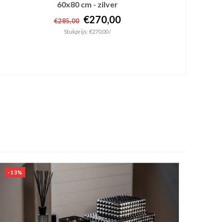
60x80 cm - zilver
€270,00
€285,00
Stukprijs: €270,00 /
+ In winkelwagen
-13%