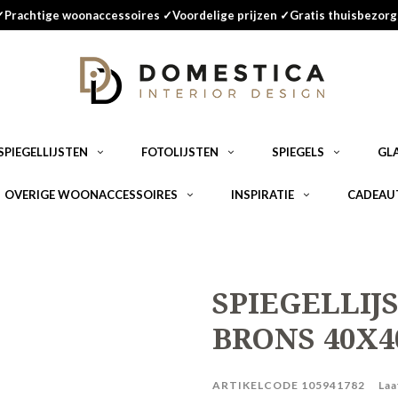
✓Prachtige woonaccessoires ✓Voordelige prijzen ✓Gratis thuisbezorg
SPIEGELLIJSTEN
FOTOLIJSTEN
SPIEGELS
GL
OVERIGE WOONACCESSOIRES
INSPIRATIE
CADEAU
SPIEGELLIJS
BRONS 40X4
ARTIKELCODE
105941782
Laa