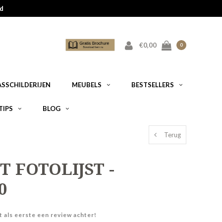
d
€0,00
0
ASSCHILDERIJEN
MEUBELS
BESTSELLERS
TIPS
BLOG
Terug
T FOTOLIJST -
0
t als eerste een review achter!