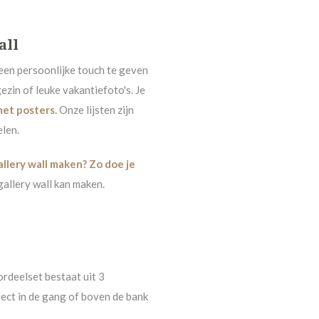
all
 een persoonlijke touch te geven
gezin of leuke vakantiefoto's. Je
met posters
.
Onze lijsten zijn
elen.
allery wall maken? Zo doe je
 gallery wall kan maken.
ordeelset bestaat uit 3
rfect in de gang of boven de bank