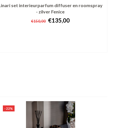
Linari set interieurparfum diffuser en roomspray
- zilver Fenice
€135,00
€150,00
+ In winkelwagen
-22%