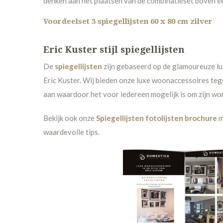
denken aan het plaatsen van de combinatieset boven ee
Voordeelset 3 spiegellijsten 60 x 80 cm zilver
Eric Kuster stijl spiegellijsten
De
spiegellijs
ten
zijn gebaseerd op de glamoureuze lux
Eric Kuster. Wij bieden onze luxe woonaccessoires tege
aan waardoor het voor iedereen mogelijk is om zijn wonin
Bekijk ook onze
Spiegellijsten fotolijsten brochure
m
waardevolle tips.