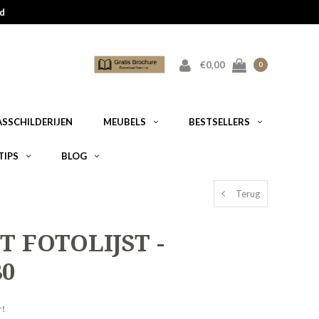
d
€0,00
0
ASSCHILDERIJEN
MEUBELS
BESTSELLERS
TIPS
BLOG
Terug
T FOTOLIJST -
80
r!