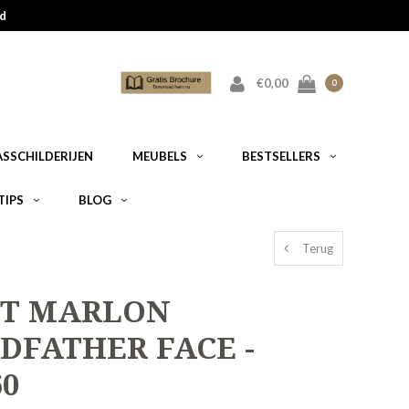
d
€0,00
0
ASSCHILDERIJEN
MEUBELS
BESTSELLERS
TIPS
BLOG
Terug
ST MARLON
DFATHER FACE -
60