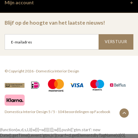
Mijn account
Blijf op de hoogte van het laatste nieuws!
VERSTUUR
© Copyright 2026 - Domestica Interior Design
Domestica Interior Design
5
/
5
-
104
beoordelingen op
Facebook
(function(w,d,s,l,i){w[l]=w[l]||[];w[l].push({'gtm.start': new
Date().getTime(),event:'gtm.js'});var f=d.getElementsByTagName(s)[0],