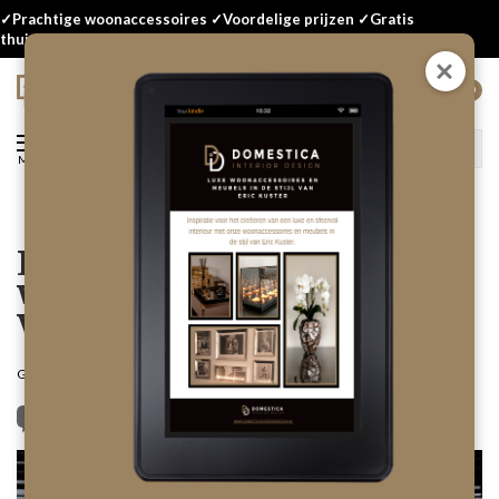
✓Prachtige woonaccessoires ✓Voordelige prijzen ✓Gratis
thuisbezorgd
0
Menu
Lente! Top 5
woonaccessoires voor het
voorjaar
Geplaatst op
10 Maart 2022
Door Domestica Interior Design
0